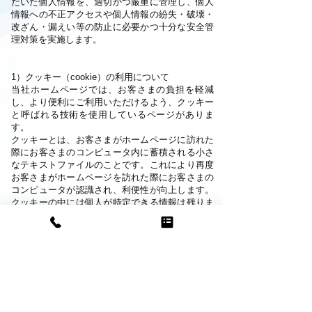
だいた個人情報を、適切かつ厳重に管理し、個人
情報への不正アクセスや個人情報の紛失・破壊・
改ざん・漏えい等の防止に必要かつ十分な安全管
理対策を実施します。
1）クッキー（cookie）の利用について
当社ホームページでは、お客さまの負担を軽減
し、より便利にご利用いただけるよう、クッキー
と呼ばれる技術を使用しているページがありま
す。
クッキーとは、お客さまがホームページに訪れた
際にお客さまのコンピュータ内に蓄積される小さ
なテキストファイルのことです。これにより再度
お客さまがホームページを訪れた際にお客さまの
コンピュータが認識され、利便性が向上します。
クッキーの中には個人が特定できる情報は残りま
せん。
ほとんどのコンピュータのブラウザがクッキーを
受け入れられるように設定されていますが、ご使
用のブラウザでクッキーの受け入れを拒否する設
定をすることも可能です。但し、その結果、ホー
ムページの一部の機能が正常に作動しない場合が
ありますのでご了承ください。